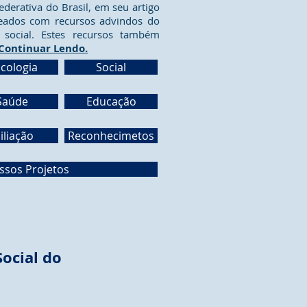
ederativa do Brasil, em seu artigo
teados com recursos advindos do
social. Estes recursos também
Continuar Lendo.
icologia
Social
Saúde
Educação
iliação
Reconhecimetos
ossos Projetos
Social do