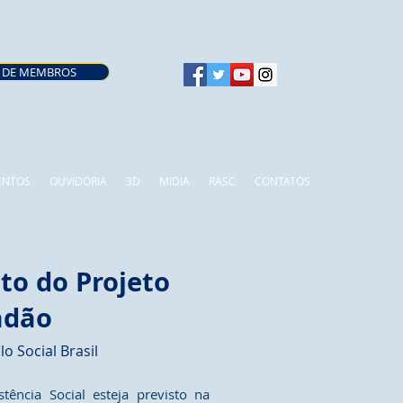
 DE MEMBROS
ENTOS
OUVIDORIA
3D
MIDIA
RASC
CONTATOS
o do Projeto
adão
o Social Brasil
tência Social esteja previsto na