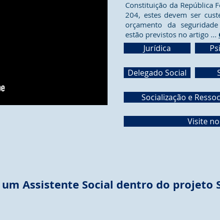
Constituição da República F
204, estes devem ser cus
orçamento da seguridade 
estão previstos no artigo ...
Jurídica
Ps
Delegado Social
Socialização e Ressoc
Visite n
 um Assistente Social dentro do projeto 