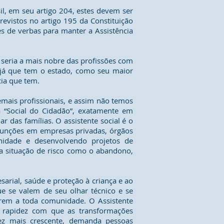
il, em seu artigo 204, estes devem ser
evistos no artigo 195 da Constituição
s de verbas para manter a Assistência
 seria a mais nobre das profissões com
as já que tem o estado, como seu maior
ia que tem.
emais profissionais, e assim não temos
 “Social do Cidadão”, exatamente em
das famílias. O assistente social é o
s funções em empresas privadas, órgãos
idade e desenvolvendo projetos de
ma situação de risco como o abandono,
arial, saúde e proteção à criança e ao
ue se valem de seu olhar técnico e se
irem a toda comunidade. O Assistente
a rapidez com que as transformações
ez mais crescente, demanda pessoas