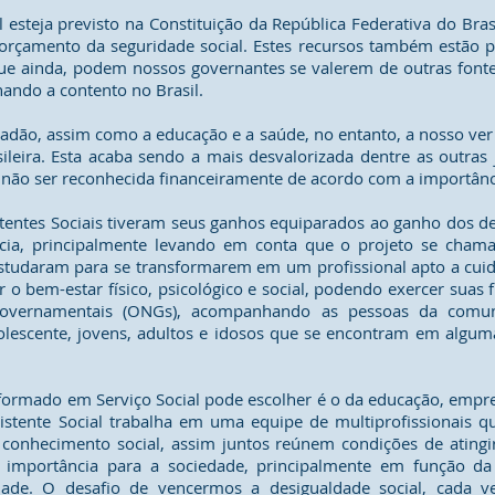
 esteja previsto na Constituição da República Federativa do Bras
rçamento da seguridade social. Estes recursos também estão pr
 que ainda, podem nossos governantes se valerem de outras fonte
nando a contento no Brasil.
idadão, assim como a educação e a saúde, no entanto, a nosso ver
asileira. Esta acaba sendo a mais desvalorizada dentre as outr
não ser reconhecida financeiramente de acordo com a importânc
stentes Sociais tiveram seus ganhos equiparados ao ganho dos d
cia, principalmente levando em conta que o projeto se chama
daram para se transformarem em um profissional apto a cuidar 
 o bem-estar físico, psicológico e social, podendo exercer sua
overnamentais (ONGs), acompanhando as pessoas da comun
adolescente, jovens, adultos e idosos que se encontram em algu
 formado em Serviço Social pode escolher é o da educação, empres
istente Social trabalha em uma equipe de multiprofissionais q
onhecimento social, assim juntos reúnem condições de ating
a importância para a sociedade, principalmente em função d
dade. O desafio de vencermos a desigualdade social, cada v