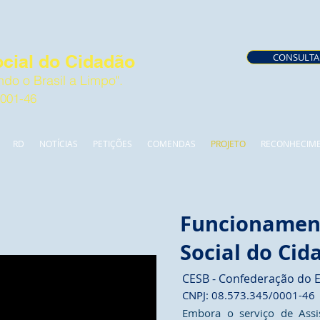
cial do Cidadão
CONSULTA
do o Brasil a Limpo".
0001-46
RD
NOTÍCIAS
PETIÇÕES
COMENDAS
PROJETO
RECONHECIM
Funcionament
Social do Cid
CESB - Confederação do El
CNPJ: 08.573.345/0001-46
Embora o serviço de Assis