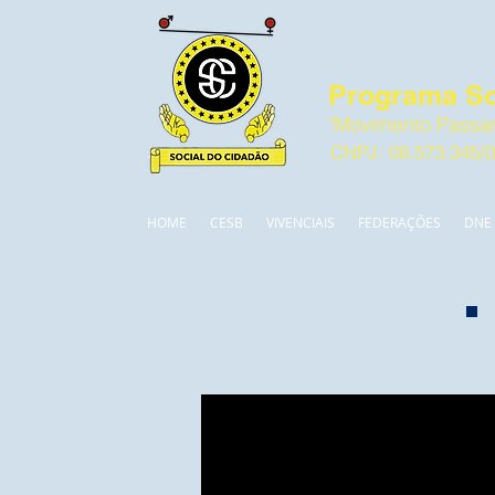
Programa So
"Movimento Passan
CNPJ: 08.573.345/
HOME
CESB
VIVENCIAIS
FEDERAÇÕES
DNE