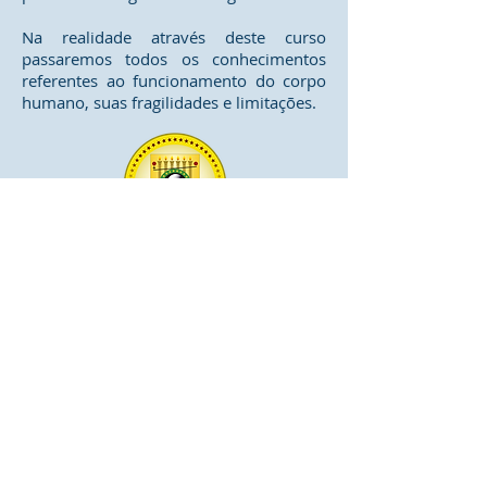
Na realidade através deste curso
passaremos todos os conhecimentos
referentes ao funcionamento do corpo
humano, suas fragilidades e limitações.
Diretoria de implantação de projeto:
Endereço: Rua Cecília Bonilha 145
Instituição responsável: Confederação do Elo
Social do Brasil
São Paulo (Capital) - Telefone:
+55 (11) 3991-
9919
"Movimento Passando o Brasil a Limpo".