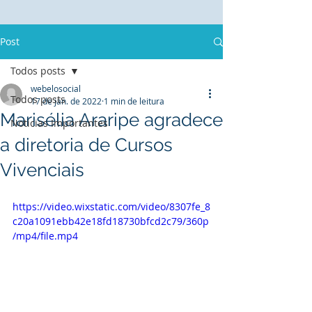
Post
Todos posts
webelosocial
Todos posts
17 de jan. de 2022
1 min de leitura
Marisélia Araripe agradece
Noticias Importantes
a diretoria de Cursos
Vivenciais
https://video.wixstatic.com/video/8307fe_8
c20a1091ebb42e18fd18730bfcd2c79/360p
/mp4/file.mp4