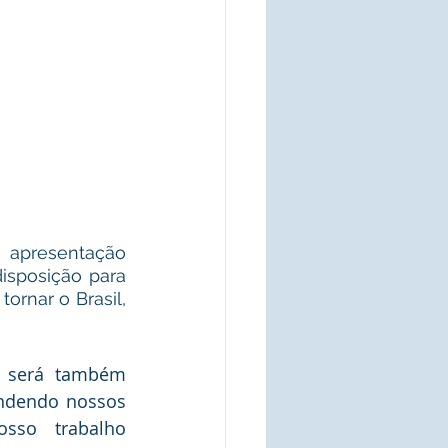
 apresentação 
isposição para 
rnar o Brasil, 
o será também 
ndendo nossos 
sso trabalho 