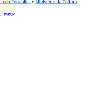
ia da Republica
 e 
Ministério da Cultura
.
XIFzwkCM