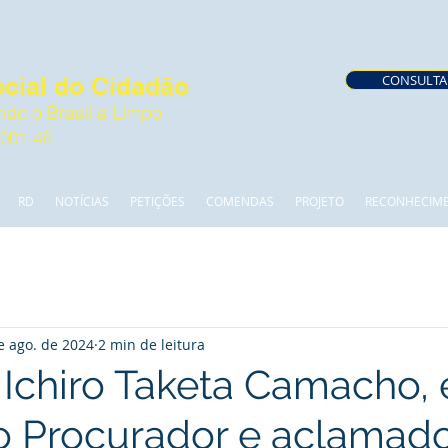
cial do Cidadão
CONSULTA
do o Brasil a Limpo".
0001-46
RD
NOTÍCIAS
PETIÇÕES
COMENDAS
PROJETO
RECONHECIM
e ago. de 2024
2 min de leitura
o Ichiro Taketa Camacho, 
 Procurador e aclamad