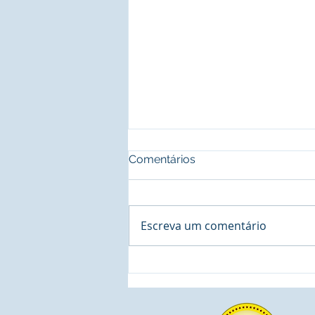
Comentários
Escreva um comentário
A importância do Seminário
de Cidadania, ministrado
pela CESB - Confederação
do Elo Social Brasil,