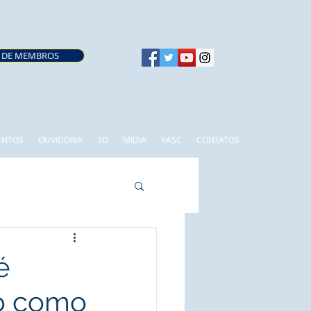
 DE MEMBROS
ENTOS
OUVIDORIA
3D
MIDIA
RASC
CONTATOS
é
o como