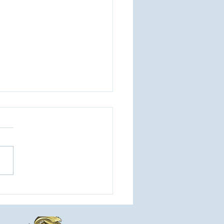
stro Nacional para
icipação de Seminários
gente do Mérito do Elo
l.