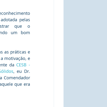
onhecimento 
 adotada pelas 
strar que o 
zando um bom 
 as práticas e 
a motivação, e 
ente da 
CESB - 
ólidos
,
 eu Dr. 
ra Comendador 
aquele que era 