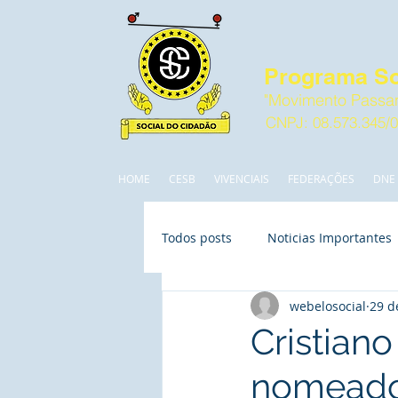
Programa So
"Movimento Passan
CNPJ: 08.573.345/
HOME
CESB
VIVENCIAIS
FEDERAÇÕES
DNE
Todos posts
Noticias Importantes
webelosocial
29 d
Cristian
nomeado