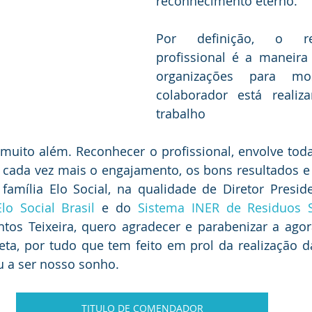
reconhecimento eterno.
Por definição, o rec
profissional é a maneira
organizações para mo
colaborador está reali
trabalho
muito além. Reconhecer o profissional, envolve todas
 cada vez mais o engajamento, os bons resultados e 
mília Elo Social, na qualidade de Diretor Presid
o Social Brasil
 e do 
Sistema INER de Residuos S
tos Teixeira, quero agradecer e parabenizar a ago
keta, por tudo que tem feito em prol da realização d
 a ser nosso sonho.
TITULO DE COMENDADOR