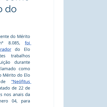
o do
gente do Mérito 
º 8.085, 
foi 
rador
 do Elo 
es trabalhos 
uição durante 
clamado como 
Mérito do Elo 
 de 
"Neófitus 
datado de 22 de 
s nos anais da 
mero 04, para 