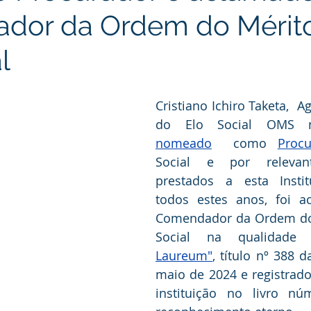
dor da Ordem do Mérit
l
Cristiano Ichiro Taketa,  A
do Elo Social OMS n
nomeado
  como 
Procu
Social e por relevant
prestados a esta Instit
todos estes anos, foi a
Comendador da Ordem do 
Social na qualidade
Laureum"
, título nº 388 
maio de 2024 e registrado
instituição no livro nú