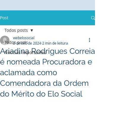
Post
Todos posts
webelosocial
Todos posts
2 de set. de 2024
2 min de leitura
Ariadina Rodrigues Correia
Noticias Importantes
é nomeada Procuradora e
aclamada como
Comendadora da Ordem
do Mérito do Elo Social