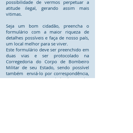
possibilidade de vermos perpetuar a
atitude ilegal, gerando assim mais
vitimas.
Seja um bom cidadão, preencha o
formulário com a maior riqueza de
detalhes possíveis e faça de nosso país,
um local melhor para se viver.
Este formulário deve ser preenchido em
duas vias e ser protocolado na
Corregedoria do Corpo de Bombeiro
Militar de seu Estado, sendo possível
também enviá-lo por correspondência,
neste caso tome o cuidado de mandar
registrado para que se possa cobrar sua
autuação exemplar.
Guarde consigo o protocolo de entrega
ou o AR dos correios, se no prazo de 15
(quinze) dias, que foi concedido à
autoridade responsável pela apuração
dos fatos de acordo com a Lei 9.051 em
seus artigos 1º. e 2º. e a mesma não lhe
enviou pelo correio a pleiteada certidão