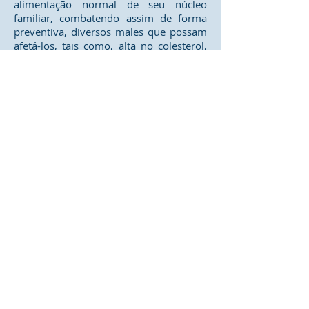
alimentação normal de seu núcleo
familiar, combatendo assim de forma
preventiva, diversos males que possam
afetá-los, tais como, alta no colesterol,
hipertensão, obesidade, desnutrição,
diabete, anemia e demais efeitos
colaterais advindo de uma alimentação
não saudável.
Diretoria de implantação de projeto:
Endereço: Rua Cecília Bonilha 145
Instituição responsável: Confederação do Elo
Social do Brasil
São Paulo (Capital) - Telefone:
+55 (11) 3991-
9919
"Movimento Passando o Brasil a Limpo".