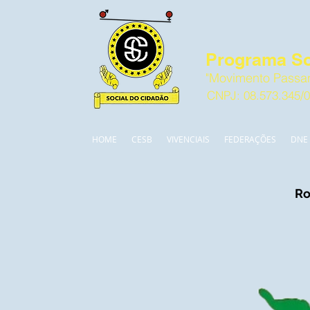
Programa So
"Movimento Passan
CNPJ: 08.573.345/
HOME
CESB
VIVENCIAIS
FEDERAÇÕES
DNE
Ro