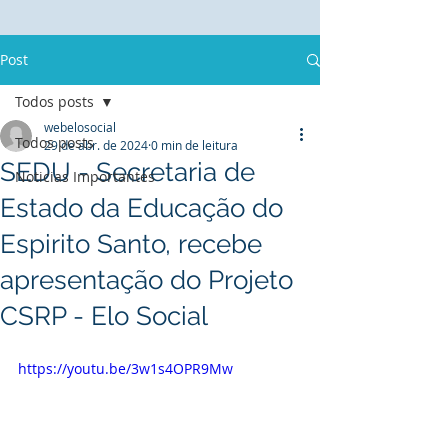
Post
Todos posts
webelosocial
Todos posts
29 de abr. de 2024
0 min de leitura
SEDU - Secretaria de
Noticias Importantes
Estado da Educação do
Espirito Santo, recebe
apresentação do Projeto
CSRP - Elo Social
https://youtu.be/3w1s4OPR9Mw