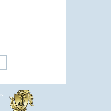
stro Nacional para
icipação de Seminários
gente do Mérito do Elo
l.
45