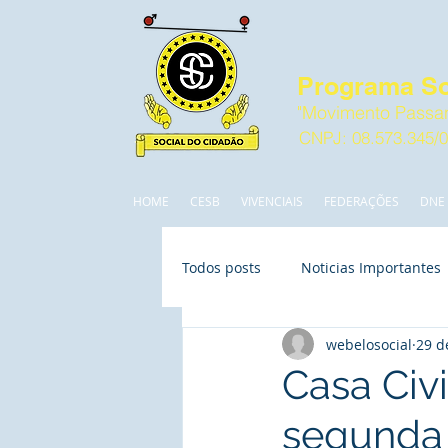
Programa So
"Movimento Passan
CNPJ: 08.573.345/
HOME
CESB
VIVENCIAIS
FEDERAÇÕES
DNE
Todos posts
Noticias Importantes
webelosocial
29 d
Casa Civ
segunda 