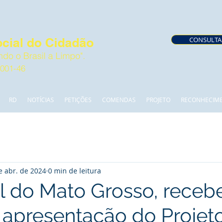
cial do Cidadão
CONSULTA
do o Brasil a Limpo".
0001-46
RD
NOTÍCIAS
PETIÇÕES
COMENDAS
PROJETO
RECONHECIM
e abr. de 2024
0 min de leitura
il do Mato Grosso, receb
apresentação do Projet