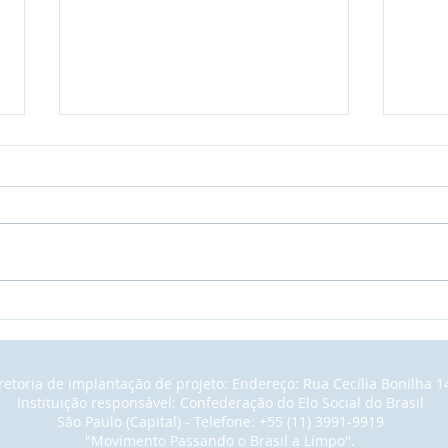
Tutorial sobre o cadastro de
Cada
integrantes da CESB -
Part
Confederação do Elo Social
de A
Brasil
Socia
retoria de implantação de projeto: Endereço: Rua Cecília Bonilha 1
Instituição responsável: Confederação do Elo Social do Brasil
São Paulo (Capital) - Telefone: +55 (11) 3991-9919
"Movimento Passando o Brasil a Limpo".