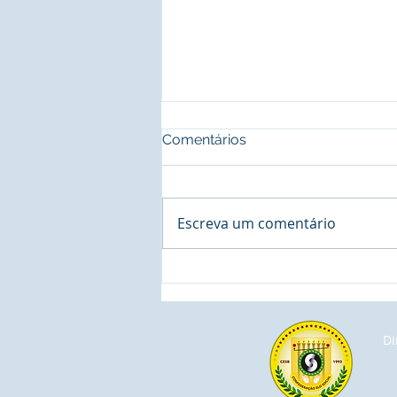
Comentários
Escreva um comentário
A importância do Seminário
de Cidadania, ministrado
pela CESB - Confederação
do Elo Social Brasil,
Di
explicada pela Inteligência
Artificial.